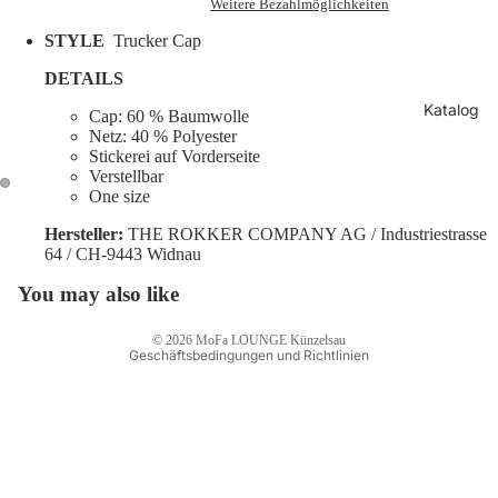
Weitere Bezahlmöglichkeiten
STYLE
Trucker Cap
DETAILS
Katalog
Cap: 60 % Baumwolle
Netz: 40 % Polyester
Stickerei auf Vorderseite
Datenschutzerklärung
Verstellbar
Widerrufsrecht
One size
AGB
Hersteller:
THE ROKKER COMPANY AG / Industriestrasse
64 / CH-9443 Widnau
Versand
Impressum
You may also like
Kontaktinformationen
© 2026
MoFa LOUNGE Künzelsau
Geschäftsbedingungen und Richtlinien