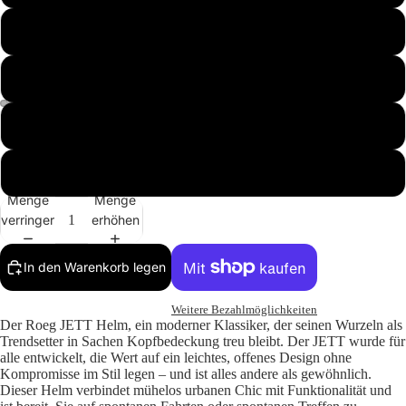
M (56-57cm)
S (55-56 cm)
Katalog
XL (60 - 61cm)
XS (53-54 cm)
Menge
Menge
verringern
erhöhen
In den Warenkorb legen
Weitere Bezahlmöglichkeiten
Der Roeg JETT Helm, ein moderner Klassiker, der seinen Wurzeln als
Trendsetter in Sachen Kopfbedeckung treu bleibt. Der JETT wurde für
alle entwickelt, die Wert auf ein leichtes, offenes Design ohne
Kompromisse im Stil legen – und ist alles andere als gewöhnlich.
Dieser Helm verbindet mühelos urbanen Chic mit Funktionalität und