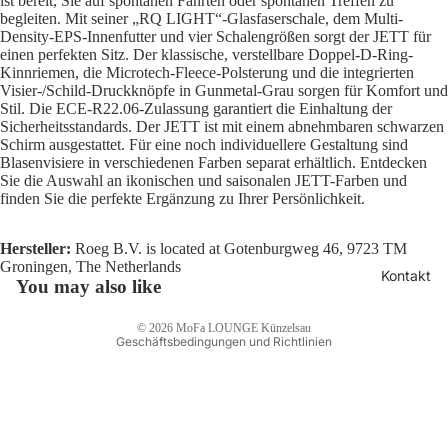
ist bereit, Sie auf spontanen Fahrten oder spontanen Treffen zu
begleiten. Mit seiner „RQ LIGHT“-Glasfaserschale, dem Multi-
Density-EPS-Innenfutter und vier Schalengrößen sorgt der JETT für
einen perfekten Sitz. Der klassische, verstellbare Doppel-D-Ring-
Kinnriemen, die Microtech-Fleece-Polsterung und die integrierten
Visier-/Schild-Druckknöpfe in Gunmetal-Grau sorgen für Komfort und
Stil. Die ECE-R22.06-Zulassung garantiert die Einhaltung der
Sicherheitsstandards. Der JETT ist mit einem abnehmbaren schwarzen
Schirm ausgestattet. Für eine noch individuellere Gestaltung sind
Blasenvisiere in verschiedenen Farben separat erhältlich. Entdecken
Datenschutzerklärung
Sie die Auswahl an ikonischen und saisonalen JETT-Farben und
Widerrufsrecht
finden Sie die perfekte Ergänzung zu Ihrer Persönlichkeit.
AGB
Hersteller:
Roeg B.V. is located at Gotenburgweg 46, 9723 TM
Versand
Groningen, The Netherlands
Kontakt
Impressum
You may also like
Kontaktinformationen
© 2026
MoFa LOUNGE Künzelsau
Geschäftsbedingungen und Richtlinien