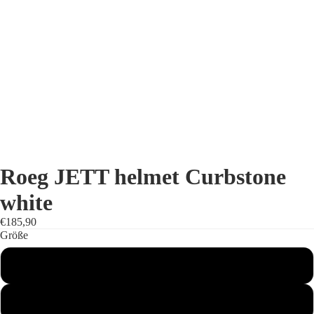
Roeg JETT helmet Curbstone
white
€185,90
Größe
2XL (63 - 64 cm)
L (58-59cm)