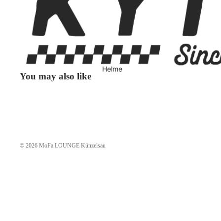
Textiljacken Herren
Freizeitjacken
Freizeitjacken Damen
Freizeitjacken Herren
Helme
You may also like
Motorrad Westen
Westen Damen
Westen Herren
© 2026
MoFa LOUNGE Künzelsau
Motorradhemden
Motorradhemd Damen
Motorrad Hemd
Herren