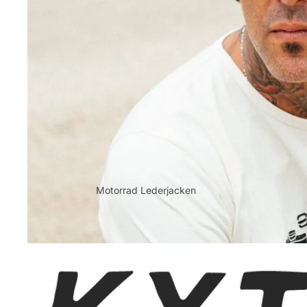
Motorrad Lederjacken
Lederjacken damen
Lederjacken Herren
Textiljacken
Textiljacken Damen