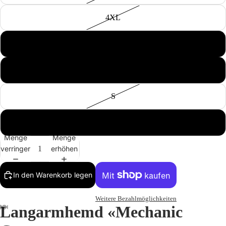
4XL
L
Katalog
M
S
XL
Menge
Menge
verringern
erhöhen
In den Warenkorb legen
Weitere Bezahlmöglichkeiten
Langarmhemd «Mechanic