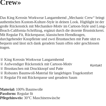
Crew»
Das King Kerosin Workwear Langarmhemd „Mechanic Crew“ bringt
authentischen Kustom-Kulture-Style in deinen Look. Highlight ist der
große Rückenstick mit Mechaniker-Motiv im Cartoon-Style und Long-
Beach-California-Schriftzug, ergänzt durch die dezente Bruststickerei.
Mit Regular Fit, Rückenpasse, klassischem Hemdkragen,
durchgehender Knopfleiste und zwei Brusttaschen mit Patte sitzt es
bequem und lässt sich dank geradem Saum offen oder geschlossen
tragen.
♕ King Kerosin Workwear Langarmhemd
♕ Aufwendiger Rückenstick mit Cartoon-Motiv
Kontakt
♕ Brusttaschen mit Druckknopf und Patte
♕ Robustes Baumwoll-Material für langlebigen Tragekomfort
♕ Regular Fit mit Rückenpasse und geradem Saum
Material:
100% Baumwolle
Datenschutzerklärung
Passform:
Regular fit
Widerrufsrecht
Pflegehinweis:
30°C Maschinenwäsche
AGB