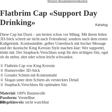
Weitere Bezahlmöglichkeiten
Flatbrim Cap «Support Day
Drinking»
Katalog
Diese Cap hat Durst – am besten schon vor Mittag. Mit ihrem fetten
3D-Stick schreit sie nicht nach Feierabend, sondern nach dem ersten
Kaltgetränk. Kontrastnähte, gelber Unterdruck mit frecher Message
und der ikonische King Kerosin Style machen klar: Wer supportet,
trinkt mit. Der Snapback-Verschluss sorgt für den richtigen Sitz, egal
ob du stehst, sitzt oder schon leicht schwankst.
♕ Flatbrim Cap von King Kerosin
♕ Humorvoller 3D-Stick
♕ Gerader Schirm mit Kontrastnaht
♕ Slogan unter dem Schirm als verstecktes Detail
♕ Snapback-Verschluss für optimalen Sitz
Datenschutzerklärung
Material:
100% Baumwolle
Widerrufsrecht
Passform:
Verstellbar
Pflegehinweis:
nicht waschbar
AGB
Versand