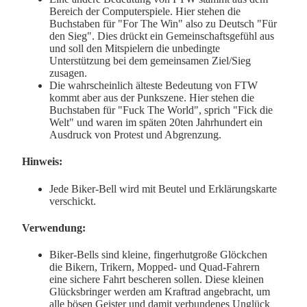
Bereich der Computerspiele. Hier stehen die
Buchstaben für "For The Win" also zu Deutsch "Für
den Sieg". Dies drückt ein Gemeinschaftsgefühl aus
und soll den Mitspielern die unbedingte
Unterstützung bei dem gemeinsamen Ziel/Sieg
zusagen.
Die wahrscheinlich älteste Bedeutung von FTW
kommt aber aus der Punkszene. Hier stehen die
Buchstaben für "Fuck The World", sprich "Fick die
Welt" und waren im späten 20ten Jahrhundert ein
Ausdruck von Protest und Abgrenzung.
Hinweis:
Jede Biker-Bell wird mit Beutel und Erklärungskarte
verschickt.
Verwendung:
Biker-Bells sind kleine, fingerhutgroße Glöckchen
die Bikern, Trikern, Mopped- und Quad-Fahrern
eine sichere Fahrt bescheren sollen. Diese kleinen
Glücksbringer werden am Kraftrad angebracht, um
alle bösen Geister und damit verbundenes Unglück