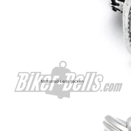
Motorrad Lederjacken
Lederjacken damen
Lederjacken Herren
Textiljacken
Textiljacken Damen