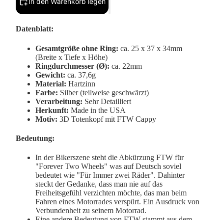
In den Warenkorb legen
Datenblatt:
Gesamtgröße ohne Ring:
ca. 25 x 37 x 34mm
(Breite x Tiefe x Höhe)
Ringdurchmesser (Ø):
ca. 22mm
Gewicht:
ca. 37,6g
Material:
Hartzinn
Farbe:
Silber (teilweise geschwärzt)
Verarbeitung:
Sehr Detailliert
Herkunft:
Made in the USA
Motiv:
3D Totenkopf mit FTW Cappy
Bedeutung:
In der Bikerszene steht die Abkürzung FTW für
"Forever Two Wheels" was auf Deutsch soviel
bedeutet wie "Für Immer zwei Räder". Dahinter
steckt der Gedanke, dass man nie auf das
Freiheitsgefühl verzichten möchte, das man beim
Fahren eines Motorrades verspürt. Ein Ausdruck von
Verbundenheit zu seinem Motorrad.
Eine andere Bedeutung von FTW stammt aus dem