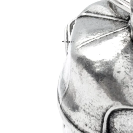
Textiljacken Herren
Freizeitjacken
Freizeitjacken Damen
Freizeitjacken Herren
Helme
Motorrad Westen
Westen Damen
Westen Herren
Motorradhemden
Motorradhemd Damen
Motorrad Hemd
Herren