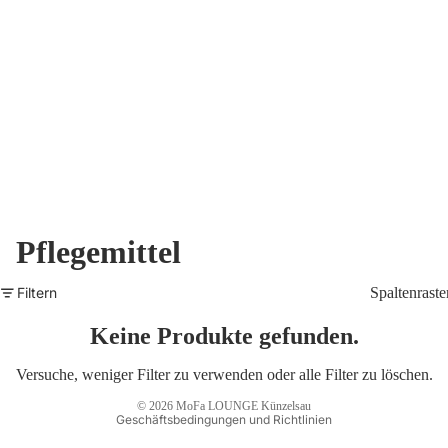
Pflegemittel
Datenschutzerklärung
Widerrufsrecht
Filtern
Spaltenraste
AGB
Versand
Keine Produkte gefunden.
Impressum
Versuche, weniger Filter zu verwenden oder
alle Filter zu löschen
.
Kontaktinformationen
© 2026
MoFa LOUNGE Künzelsau
Geschäftsbedingungen und Richtlinien