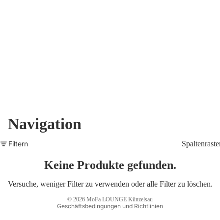
Navigation
Datenschutzerklärung
Widerrufsrecht
Filtern
Spaltenraste
AGB
Versand
Keine Produkte gefunden.
Impressum
Versuche, weniger Filter zu verwenden oder
alle Filter zu löschen
.
Kontaktinformationen
© 2026
MoFa LOUNGE Künzelsau
Geschäftsbedingungen und Richtlinien