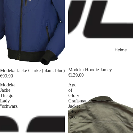
damen
Lederja
cken
Herren
Textiljac
ken
Helme
Textilja
cken
Modeka Hoodie Jamey
Modeka Jacke Clarke (blau - blue)
Damen
€139,00
€99,90
Textilja
Modeka
Age
Jacke
of
cken
Thiago
Glory
Herren
Lady
Craftsman
"schwarz"
Jacket
Olive
Freizeitja
green
cken
Freizeitj