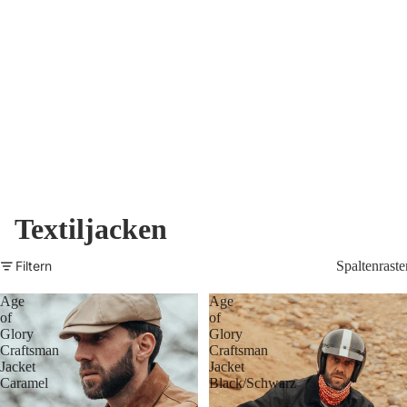
Textiljacken
Filtern
Spaltenraste
Age
Age
of
of
Glory
Glory
Craftsman
Craftsman
Jacket
Jacket
Caramel
Black/Schwarz