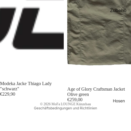
acken
Zubehö
Damen
r
Freizeitj
Helmha
acken
lter
Herren
Motorra
Datenschutzerklärung
d
Westen
Widerrufsrecht
Westen
AGB
Damen
Versand
Modeka Jacke Thiago Lady
"schwarz"
Age of Glory Craftsman Jacket
Impressum
Westen
€229,90
Olive green
Herren
Kontaktinformationen
€259,00
Hosen
© 2026
MoFa LOUNGE Künzelsau
Geschäftsbedingungen und Richtlinien
Motorra
dhemde
n