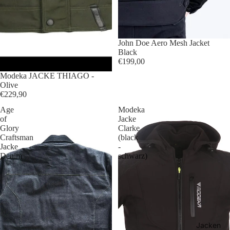
John Doe Aero Mesh Jacket
Black
€199,00
Modeka JACKE THIAGO -
Olive
€229,90
Age
Modeka
of
Jacke
Glory
Clarke
Craftsman
(black
Jacke
-
Denim
schwarz)
Jacken