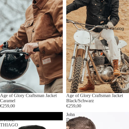
Katalog
Age of Glory Craftsman Jacket
Age of Glory Craftsman Jacket
Caramel
Black/Schwarz
€259,00
€259,00
Modeka
John
JACKE
Doe
THIAGO
Aero