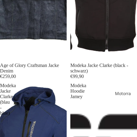
Age of Glory Craftsman Jacke
Modeka Jacke Clarke (black -
Denim
schwarz)
€259,00
€99,90
Modeka
Modeka
Jacke
Hoodie
Motorra
Clarke
Jamey
d
(blau
Lederjac
-
blue)
ken
Lederja
cken