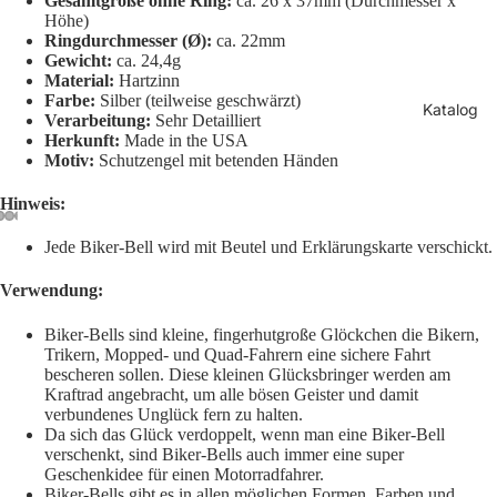
Gesamtgröße ohne Ring:
ca. 26 x 37mm (Durchmesser x
Höhe)
Ringdurchmesser (Ø):
ca. 22mm
Gewicht:
ca. 24,4g
Material:
Hartzinn
Farbe:
Silber (teilweise geschwärzt)
Katalog
Verarbeitung:
Sehr Detailliert
Herkunft:
Made in the USA
Motiv:
Schutzengel mit betenden Händen
Hinweis:
Jede Biker-Bell wird mit Beutel und Erklärungskarte verschickt.
Verwendung:
Biker-Bells sind kleine, fingerhutgroße Glöckchen die Bikern,
Trikern, Mopped- und Quad-Fahrern eine sichere Fahrt
bescheren sollen. Diese kleinen Glücksbringer werden am
Kraftrad angebracht, um alle bösen Geister und damit
verbundenes Unglück fern zu halten.
Da sich das Glück verdoppelt, wenn man eine Biker-Bell
Datenschutzerklärung
verschenkt, sind Biker-Bells auch immer eine super
Widerrufsrecht
Geschenkidee für einen Motorradfahrer.
Biker-Bells gibt es in allen möglichen Formen, Farben und